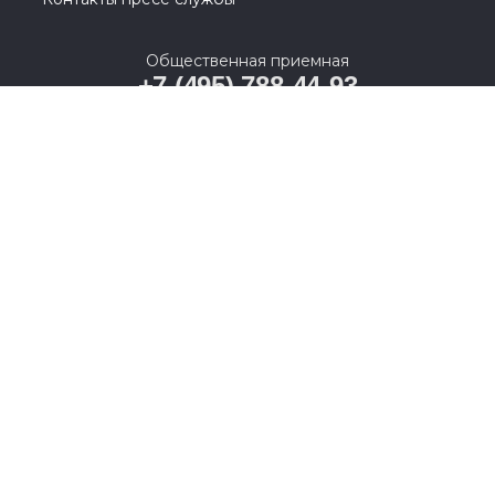
Общественная приемная
+7 (495) 788-44-93
Москва, Кутузовский проспект, д. 39
© 2005-2026, Партия «Единая Россия». Все права защищены.
При полном или частичном использовании материалов
ссылка на ресурс обязательна.
Пользовательское соглашение
Политика конфиденциальности
Политика в отношении обработки персональных данных
Согласие на обработку персональных данных