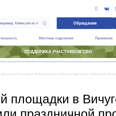
Обращение
тельность
Местные отделения
Приемная
ПОДДЕРЖКА УЧАСТНИКОВ СВО
ственной приемной Председателя Партии
Президиум регионального политического совета
 Детской Площадки В Вичугском Районе Партийцы Отметили Пр
й площадки в Вичу
или праздничной пр