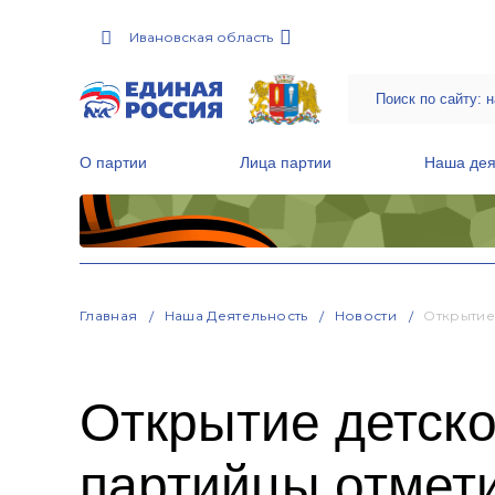
Ивановская область
О партии
Лица партии
Наша дея
Местные общественные приемные Партии
Руководитель Региональной обще
Народная программа «Единой России»
Главная
Наша Деятельность
Новости
Открытие
Открытие детско
партийцы отмет