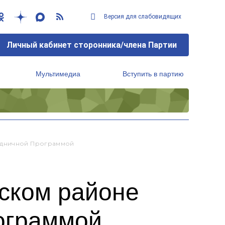
Версия для слабовидящих
Личный кабинет сторонника/члена Партии
Мультимедиа
Вступить в партию
Региональный исполнительный комитет
аздничной Программой
гском районе
ограммой