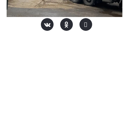
Региональный партийный проект «Школьный двор»
направлен на благоустройство пришкольных
территорий – тех самых мест, где дети встречают
первый звонок, проводят перемены и свободное
время после уроков, общаются с друзьями. Такое
пространство должно быть современным,
безопасным и комфортным.
В школе №5 города Иваново ремонтные работы идут
полным ходом. Депутат Ивановской областной Думы
Александр Масленников
проверил ход
благоустройства.