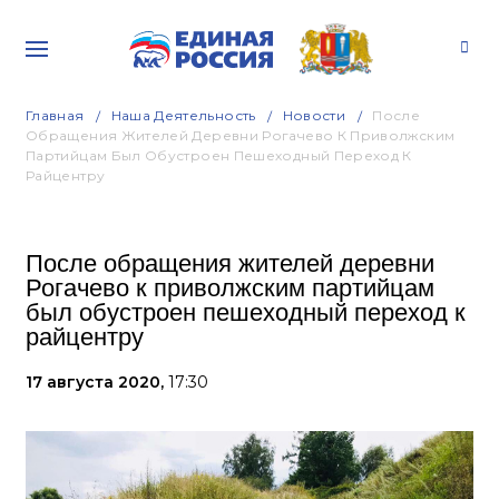
Главная
Наша Деятельность
Новости
После
Обращения Жителей Деревни Рогачево К Приволжским
Партийцам Был Обустроен Пешеходный Переход К
Райцентру
После обращения жителей деревни
Рогачево к приволжским партийцам
был обустроен пешеходный переход к
райцентру
17 августа 2020,
17:30