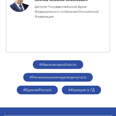
Депутат Государственной Думы
Федерального Собрания Российской
Федерации
#Ивановскаяобласть
#Региональнаянеделядепутата
#‎ЕдинаяРоссия
#Фракция в ГД