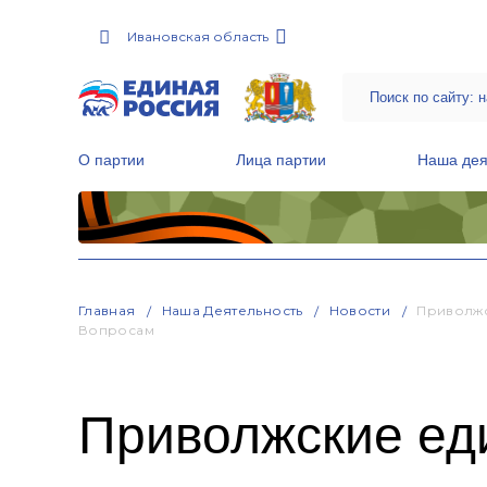
Ивановская область
О партии
Лица партии
Наша дея
Местные общественные приемные Партии
Руководитель Региональной обще
Народная программа «Единой России»
Главная
Наша Деятельность
Новости
Приволжс
Вопросам
Приволжские ед