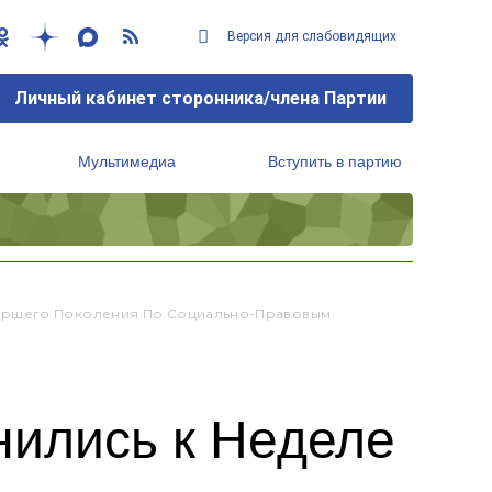
Версия для слабовидящих
Личный кабинет сторонника/члена Партии
Мультимедиа
Вступить в партию
Региональный исполнительный комитет
таршего Поколения По Социально-Правовым
ились к Неделе