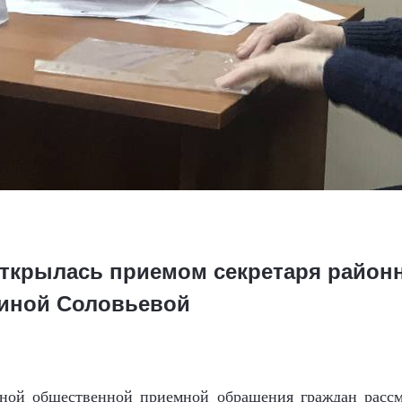
открылась приемом секретаря район
виной Соловьевой
тной общественной приемной обращения граждан расс