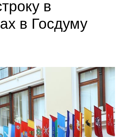
троку в
ах в Госдуму