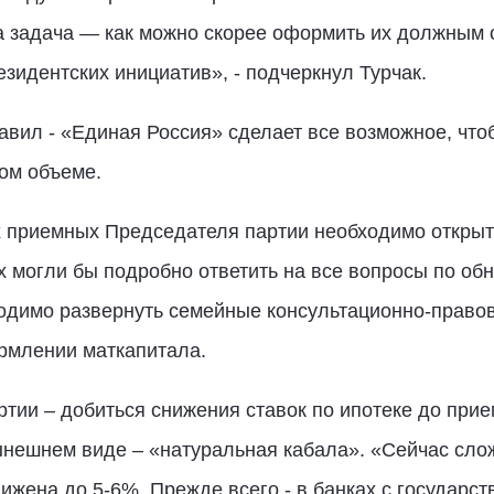
 задача — как можно скорее оформить их должным 
езидентских инициатив», - подчеркнул Турчак.
авил - «Единая Россия» сделает все возможное, что
ом объеме.
х приемных Председателя партии необходимо открыт
 могли бы подробно ответить на все вопросы по об
ходимо развернуть семейные консультационно-право
рмлении маткапитала.
тии – добиться снижения ставок по ипотеке до прие
ынешнем виде – «натуральная кабала». «Сейчас слож
нижена до 5-6%. Прежде всего - в банках с государс