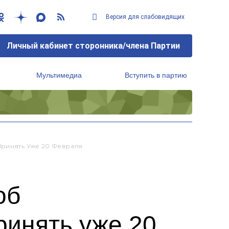
Версия для слабовидящих
Личный кабинет сторонника/члена Партии
Мультимедиа
Вступить в партию
Региональный исполнительный комитет
Принять Уже 20 Февраля
об
ринять уже 20