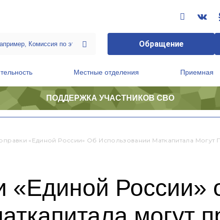
Обращение
тельность
Местные отделения
Приемная
ПОДДЕРЖКА УЧАСТНИКОВ СВО
ственной приемной Председателя Партии
Президиум регионального политического совета
Поправки «Единой России» Об Использовании Маткапитала Могут 
и «Единой России» 
аткапитала могут п