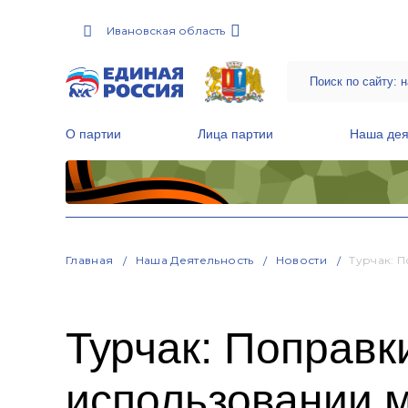
Ивановская область
О партии
Лица партии
Наша дея
Местные общественные приемные Партии
Руководитель Региональной обще
Народная программа «Единой России»
Главная
Наша Деятельность
Новости
Турчак: 
Турчак: Поправк
использовании м