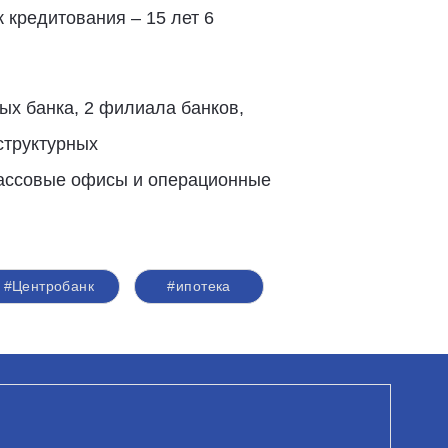
к кредитования – 15 лет 6
ых банка, 2 филиала банков,
структурных
кассовые офисы и операционные
#Центробанк
#ипотека