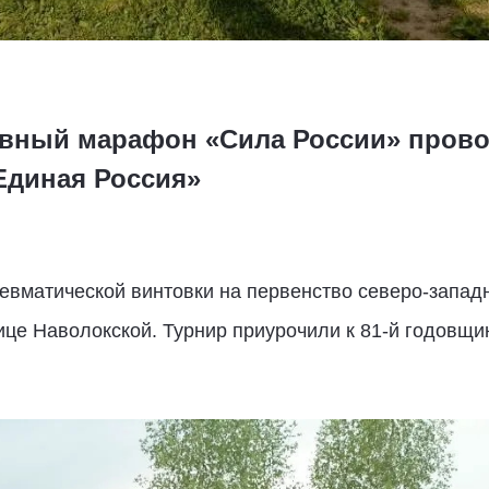
вный марафон «Сила России» прово
Единая Россия»
невматической винтовки на первенство северо-запад
ице Наволокской. Турнир приурочили к 81-й годовщ