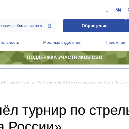
Обращение
тельность
Местные отделения
Приемная
ПОДДЕРЖКА УЧАСТНИКОВ СВО
ственной приемной Председателя Партии
Президиум регионального политического совета
е Прошёл Турнир По Стрельбе В Рамках Марафона «Сила России
ёл турнир по стрел
а России»