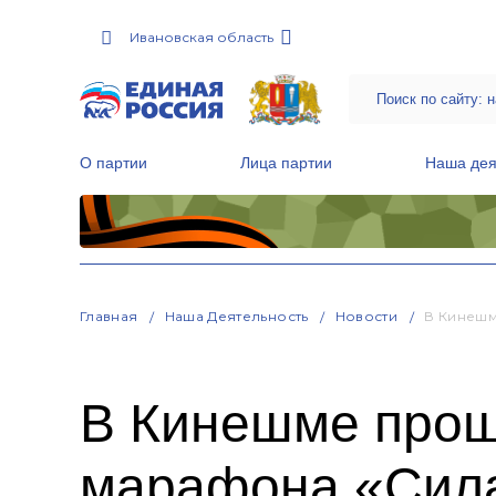
Ивановская область
О партии
Лица партии
Наша дея
Местные общественные приемные Партии
Руководитель Региональной обще
Народная программа «Единой России»
Главная
Наша Деятельность
Новости
В Кинешм
В Кинешме прош
марафона «Сил