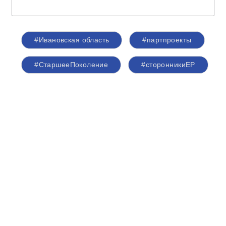
#Ивановская область
#партпроекты
#СтаршееПоколение
#сторонникиЕР
О партии
Лица партии
Региональные отделения
Контакты РИК
Контакты пресс-службы
Общественная приемная
+7 (495) 788-44-93