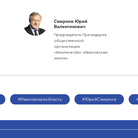
Смирнов Юрий
Валентинович
Председатель Президиума
общественной
организации
«Землячество «Ивановская
земля»
#Ивановскаяобласть
#ЮрийСмирнов