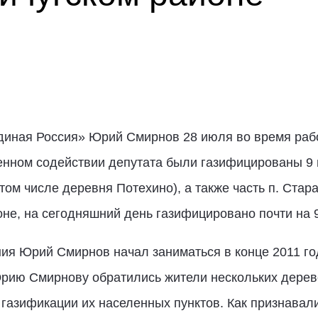
диная Россия» Юрий Смирнов 28 июля во время рабо
енном содействии депутата были газифицированы 9 
том числе деревня Потехино), а также часть п. Стар
оне, на сегодняшний день газифицировано почти на 
ия Юрий Смирнов начал заниматься в конце 2011 го
рию Смирнову обратились жители нескольких дереве
газификации их населенных пунктов. Как признавали