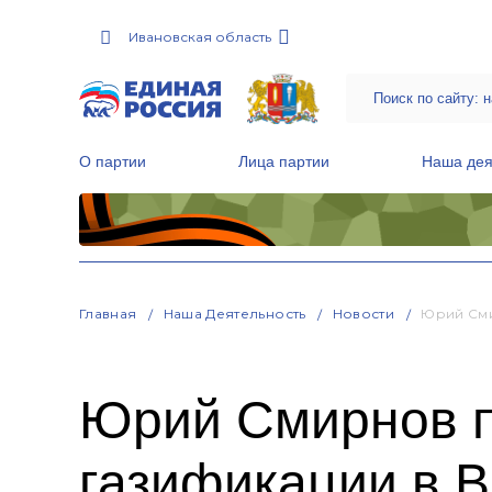
Ивановская область
О партии
Лица партии
Наша дея
Местные общественные приемные Партии
Руководитель Региональной обще
Народная программа «Единой России»
Главная
Наша Деятельность
Новости
Юрий Сми
Юрий Смирнов п
газификации в В