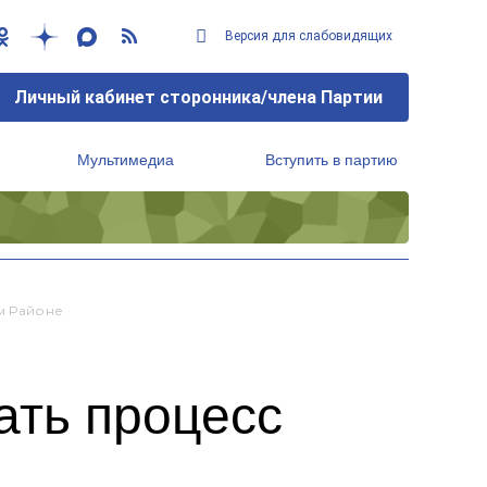
Версия для слабовидящих
Личный кабинет сторонника/члена Партии
Мультимедиа
Вступить в партию
Региональный исполнительный комитет
м Районе
ать процесс