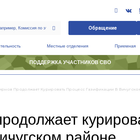
Обращение
тельность
Местные отделения
Приемная
ПОДДЕРЖКА УЧАСТНИКОВ СВО
ственной приемной Председателя Партии
Президиум регионального политического совета
рнов Продолжает Курировать Процесс Газификации В Вичугско
родолжает куриров
ичугском районе