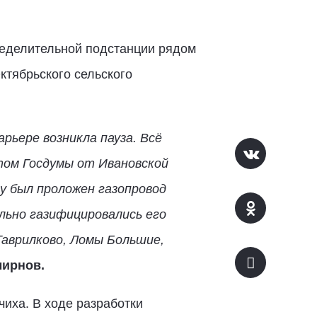
ределительной подстанции рядом
ктябрьского сельского
рьере возникла пауза. Всё
атом Госдумы от Ивановской
ду был проложен газопровод
льно газифицировались его
Гаврилково, Ломы Большие,
мирнов.
иха. В ходе разработки