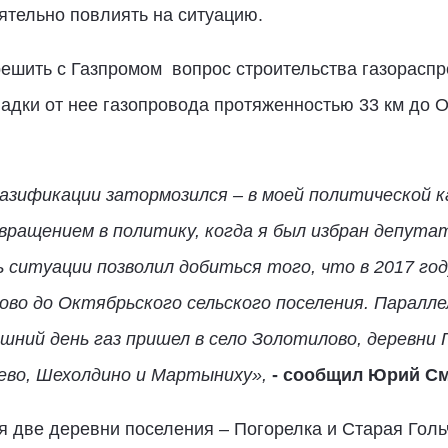
оятельно повлиять на ситуацию.
ешить с Газпромом вопрос строительства газорасп
адки от нее газопровода протяженностью 33 км до О
газификации затормозился – в моей политической ка
озвращением в политику, когда я был избран депут
ситуации позволил добиться того, что в 2017 го
ово до Октябрьского сельского поселения. Паралле
шний день газ пришел в село Золотилово, деревни 
ево, Шехолдино и Мартыниху»,
- сообщил Юрий С
две деревни поселения – Погорелка и Старая Гольч