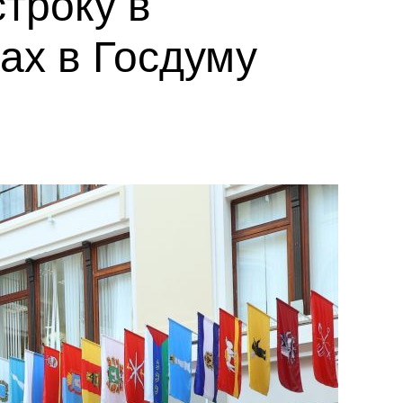
троку в
ах в Госдуму