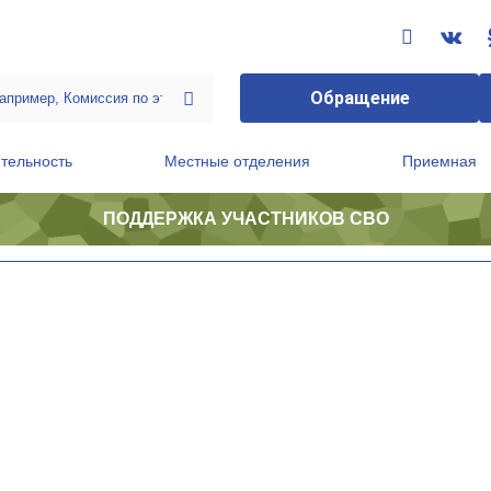
Обращение
тельность
Местные отделения
Приемная
ПОДДЕРЖКА УЧАСТНИКОВ СВО
ственной приемной Председателя Партии
Президиум регионального политического совета