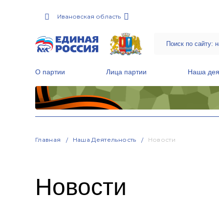
Ивановская область
О партии
Лица партии
Наша дея
Местные общественные приемные Партии
Руководитель Региональной обще
Народная программа «Единой России»
Главная
Наша Деятельность
Новости
Новости