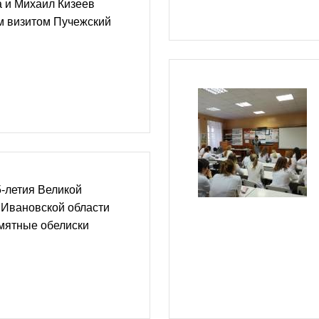
 и Михаил Кизеев
м визитом Пучежский
-летия Великой
 Ивановской области
мятные обелиски