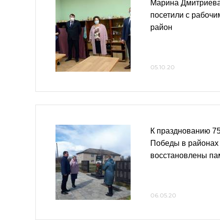
Марина Дмитриева
посетили с рабочи
район
05.10.20
К празднованию 75
Победы в районах
восстановлены па
06.05.20