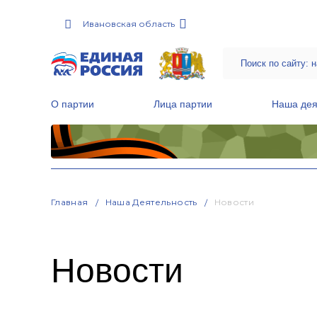
Ивановская область
О партии
Лица партии
Наша дея
Местные общественные приемные Партии
Руководитель Региональной обще
Народная программа «Единой России»
Главная
Наша Деятельность
Новости
Новости