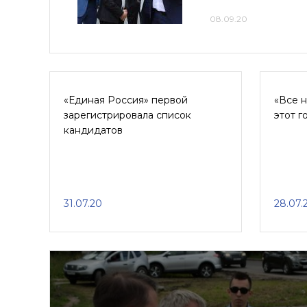
08.09.20
«Единая Россия» первой
«Все н
зарегистрировала список
этот г
кандидатов
31.07.20
28.07.