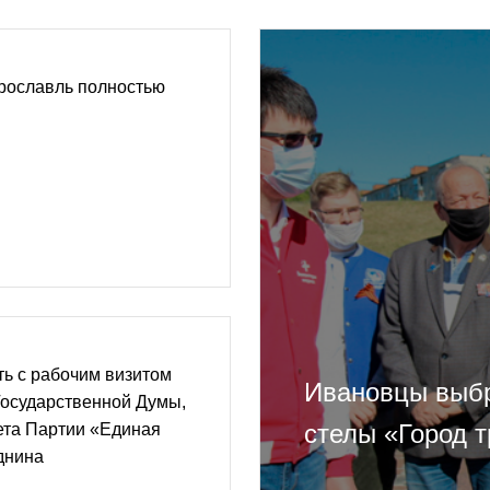
рославль полностью
ь с рабочим визитом
Ивановцы выбр
Государственной Думы,
стелы «Город 
ета Партии «Единая
днина