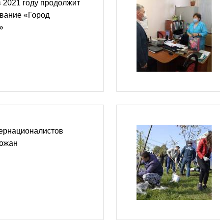
 2021 году продолжит
звание «Город
»
ернационалистов
рожан