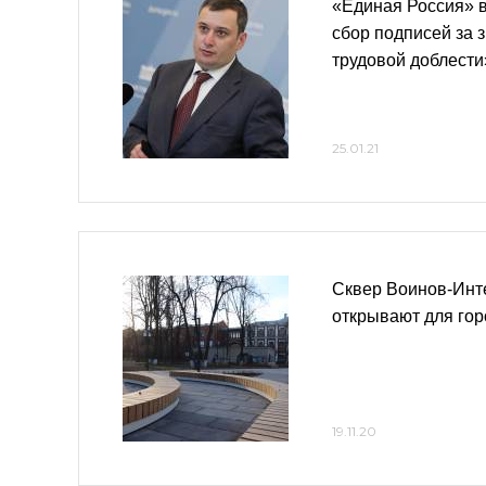
«Единая Россия» в
сбор подписей за 
трудовой доблести
25.01.21
Сквер Воинов-Инт
открывают для го
19.11.20