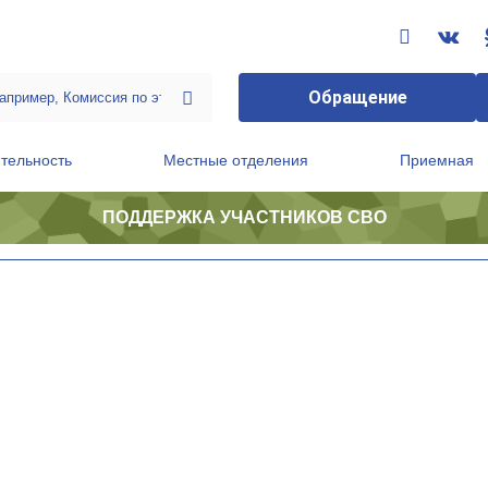
Обращение
тельность
Местные отделения
Приемная
ПОДДЕРЖКА УЧАСТНИКОВ СВО
ственной приемной Председателя Партии
Президиум регионального политического совета