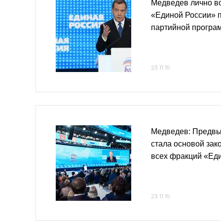
Медведев лично в
«Единой России» п
партийной програ
23.11.19
Медведев: Предв
стала основой зак
всех фракций «Ед
23.11.19