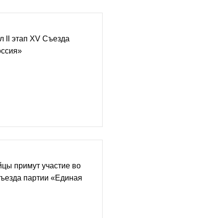
л II этап XV Съезда
оссия»
цы примут участие во
Съезда партии «Единая