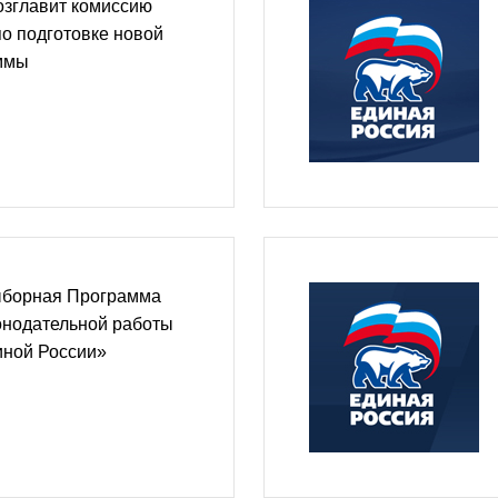
озглавит комиссию
о подготовке новой
ммы
ыборная Программа
онодательной работы
иной России»