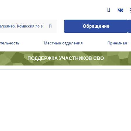
Обращение
тельность
Местные отделения
Приемная
ПОДДЕРЖКА УЧАСТНИКОВ СВО
ственной приемной Председателя Партии
Президиум регионального политического совета