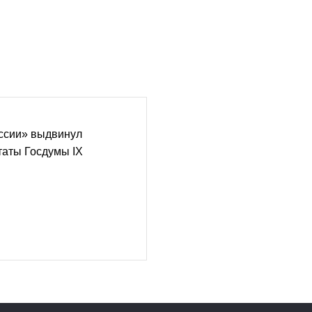
ссии» выдвинул
таты Госдумы IX