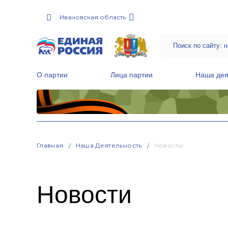
Ивановская область
О партии
Лица партии
Наша дея
Местные общественные приемные Партии
Руководитель Региональной обще
Народная программа «Единой России»
Главная
Наша Деятельность
Новости
Новости