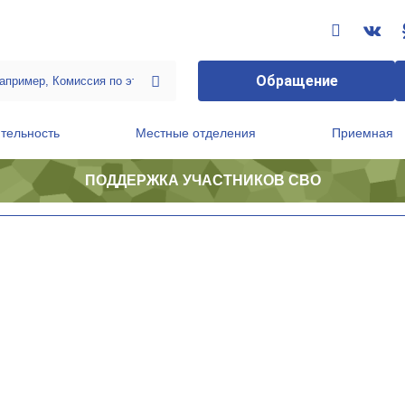
Обращение
тельность
Местные отделения
Приемная
ПОДДЕРЖКА УЧАСТНИКОВ СВО
ственной приемной Председателя Партии
Президиум регионального политического совета