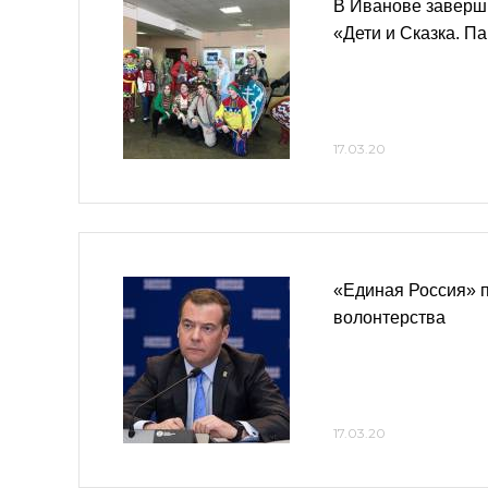
В Иванове заверш
«Дети и Сказка. П
17.03.20
«Единая Россия» 
волонтерства
17.03.20