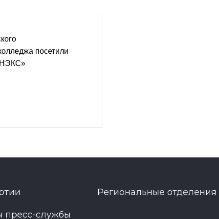
кого
колледжа посетили
АНЭКС»
ртии
Региональные отделения
ы пресс-службы