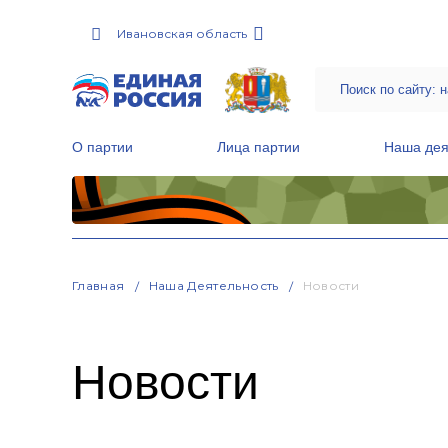
Ивановская область
О партии
Лица партии
Наша дея
Местные общественные приемные Партии
Руководитель Региональной обще
Народная программа «Единой России»
Главная
Наша Деятельность
Новости
Новости