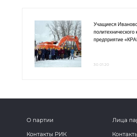
Учащиеся Ивановс
политехнического 
предприятие «КР
30.01.20
О партии
Лица па
Контакты РИК
Контакт