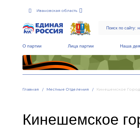
Ивановская область
О партии
Лица партии
Наша дея
Местные общественные приемные Партии
Руководитель Региональной обще
Народная программа «Единой России»
Главная
Местные Отделения
Кинешемское Город
Кинешемское го