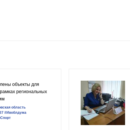
лены объекты для
 рамках региональных
мм
вская область
37
#Ивоблдума
йСпорт