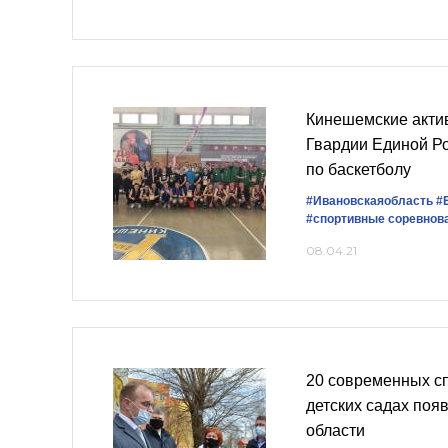
Кинешемские акти
Гвардии Единой Ро
по баскетболу
#Ивановскаяобласть
#
#спортивные соревнов
08.04.21
20 современных с
детских садах поя
области