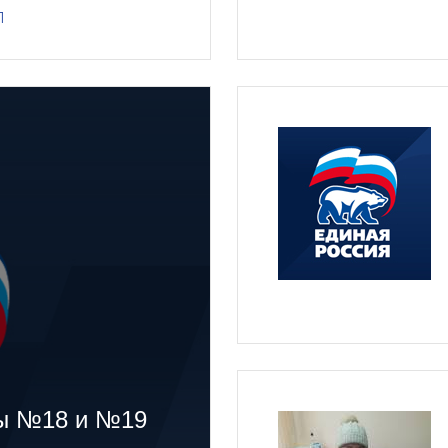
1
лы №18 и №19