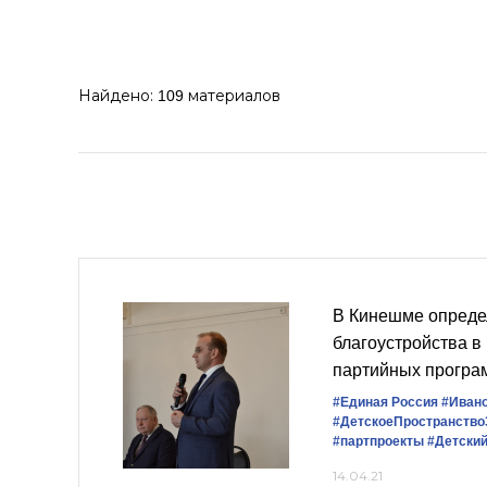
Найдено:
материалов
109
В Кинешме опреде
благоустройства в
партийных програ
#Единая Россия
#Ивано
#ДетскоеПространство
#партпроекты
#Детски
14.04.21