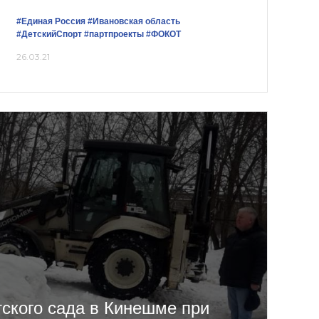
#Единая Россия
#Ивановская область
#ДетскийСпорт
#партпроекты
#ФОКОТ
26.03.21
тского сада в Кинешме при