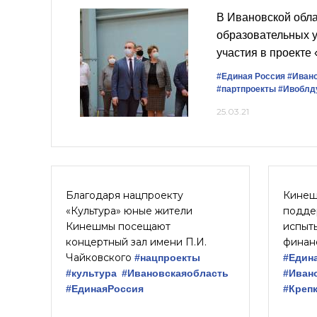
В Ивановской обла
образовательных 
участия в проект
#Единая Россия
#Ивано
#партпроекты
#Ивоблд
25.03.21
Благодаря нацпроекту
Кинеш
«Культура» юные жители
подде
Кинешмы посещают
испыт
концертный зал имени П.И.
финан
Чайковского
#нацпроекты
#Един
#культура
#Ивановскаяобласть
#Иван
#ЕдинаяРоссия
#Креп