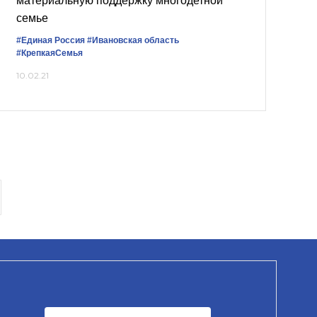
материальную поддержку многодетной
семье
#Единая Россия
#Ивановская область
#КрепкаяСемья
10.02.21