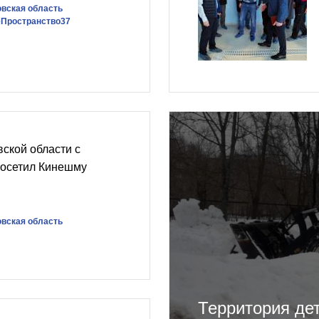
вская область
еПространство37
ской области с
посетил Кинешму
вская область
Территория де