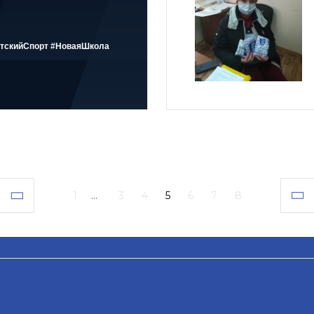
тскийСпорт
#НоваяШкола
1
...
3
4
5
6
7
8