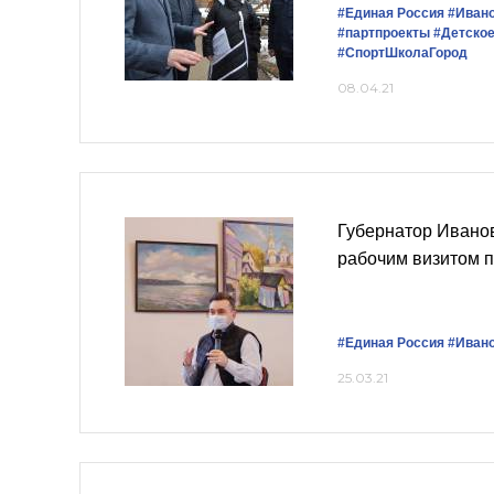
#Единая Россия
#Ивано
#партпроекты
#Детско
#СпортШколаГород
08.04.21
Губернатор Иванов
рабочим визитом 
#Единая Россия
#Ивано
25.03.21