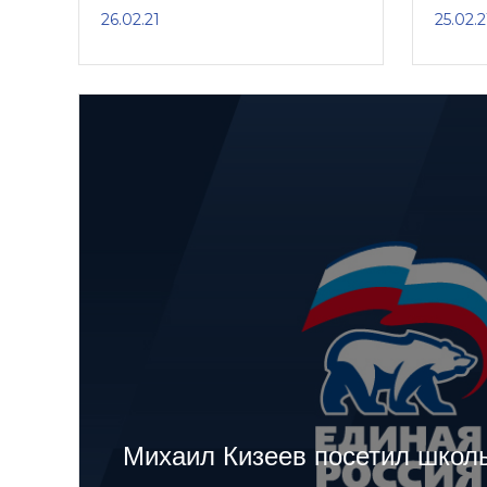
26.02.21
25.02.2
Михаил Кизеев посетил шко