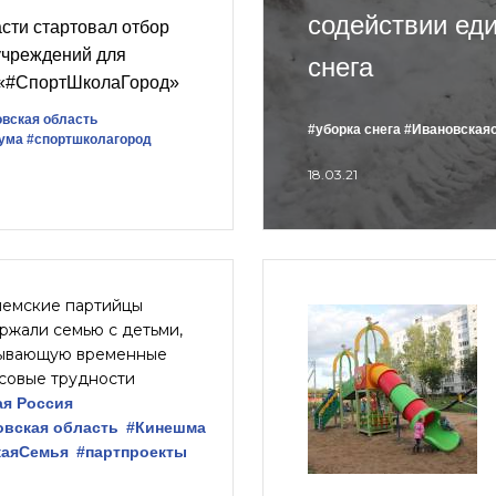
содействии ед
сти стартовал отбор
учреждений для
снега
е «#СпортШколаГород»
вская область
#уборка снега
#Ивановская
ума
#спортшколагород
18.03.21
емские партийцы
ржали семью с детьми,
ывающую временные
совые трудности
ая Россия
овская область
#Кинешма
каяСемья
#партпроекты