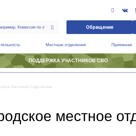
Обращение
тельность
Местные отделения
Приемная
ПОДДЕРЖКА УЧАСТНИКОВ СВО
ственной приемной Председателя Партии
Президиум регионального политического совета
ское Местное Отделение
родское местное от