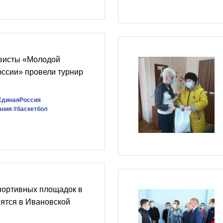
висты «Молодой
ссии» провели турнир
ЕдинаяРоссия
ания
#баскетбол
портивных площадок в
вятся в Ивановской