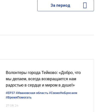
За период
Волонтеры города Тейково: «Добро, что
мы делаем, всегда возвращается нам
радостью в сердце и миром в душе!»
#ЕР37
#Ивановская область
#СвоихНеБросаем
#ВремяПомогать
27.08.24