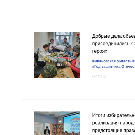
Добрые дела объе
присоединились к 
героя»
#Ивановская область
#
#Год защитника Отечес
07.02.25
Итоги избирательн
реализация народ
предстоящие праз