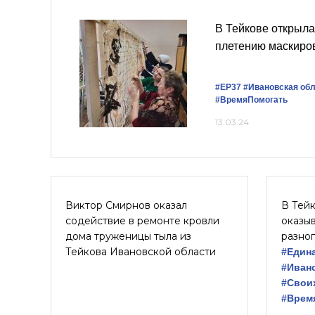
В Тейкове открыла
плетению маскиро
#ЕР37
#Ивановская об
#ВремяПомогать
13.03.24
Виктор Смирнов оказал
В Тей
содействие в ремонте кровли
оказы
дома труженицы тыла из
разно
Тейкова Ивановской области
#Един
#Иван
#Свои
#Врем