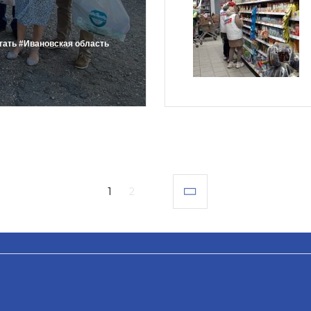
гать
#Ивановская область
1
2