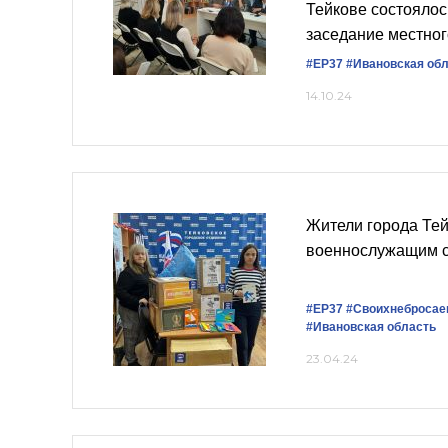
Тейкове состояло
заседание местног
#ЕР37
#Ивановская об
14.10.24
Жители города Те
военнослужащим с
#ЕР37
#Своихнебросае
#Ивановская область
23.04.24