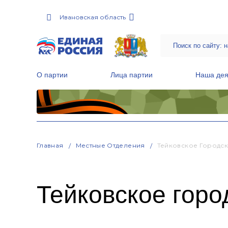
Ивановская область
О партии
Лица партии
Наша дея
Местные общественные приемные Партии
Руководитель Региональной обще
Народная программа «Единой России»
Главная
Местные Отделения
Тейковское Городс
Тейковское горо