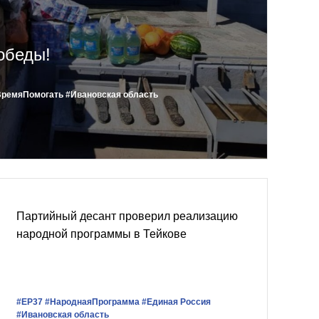
обеды!
ВремяПомогать
#Ивановская область
Партийный десант проверил реализацию
народной программы в Тейкове
#ЕР37
#НароднаяПрограмма
#Единая Россия
#Ивановская область