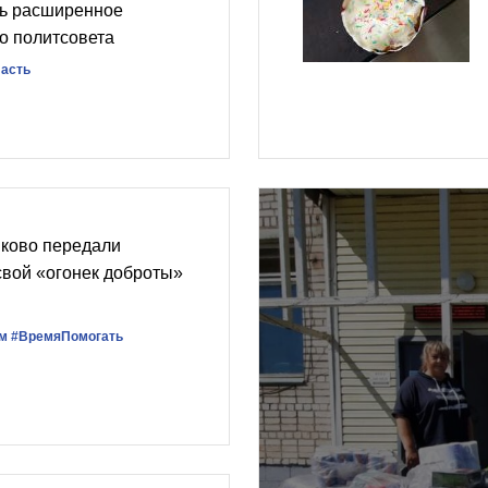
сь расширенное
о политсовета
ласть
йково передали
вой «огонек доброты»
м
#ВремяПомогать