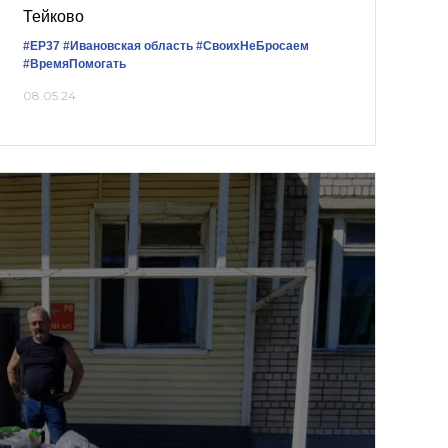
Тейково
#ЕР37
#Ивановская область
#СвоихНеБросаем
#ВремяПомогать
08.05.24