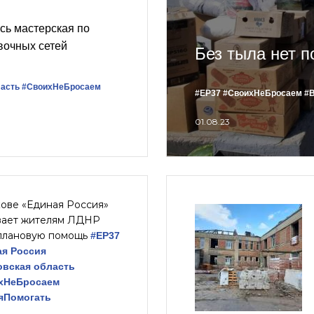
сь мастерская по
вочных сетей
Без тыла нет п
ласть
#СвоихНеБросаем
#ЕР37
#СвоихНеБросаем
#
01.08.23
кове «Единая Россия»
вает жителям ЛДНР
плановую помощь
#ЕР37
ая Россия
овская область
хНеБросаем
яПомогать