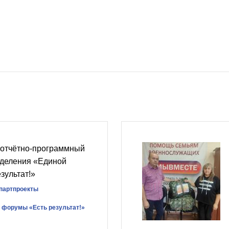
 отчётно‑программный
тделения «Единой
зультат!»
партпроекты
 форумы «Есть результат!»