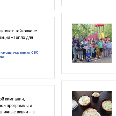
диняют: тейковчане
акции «Тепло для
помощь участникам СВО
тва
ой кампании,
ной программы и
дничные акции – в