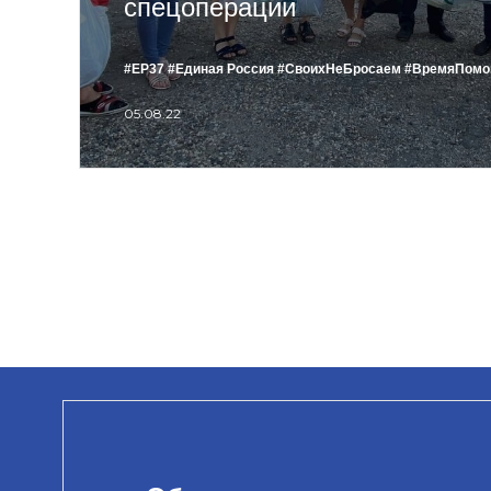
спецоперации
#ЕР37
#Единая Россия
#СвоихНеБросаем
#ВремяПомо
05.08.22