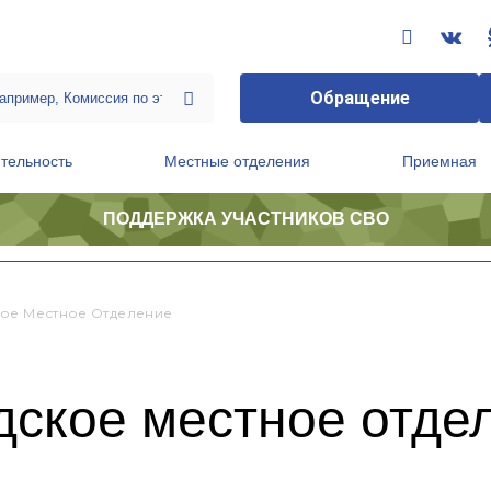
Обращение
тельность
Местные отделения
Приемная
ПОДДЕРЖКА УЧАСТНИКОВ СВО
ственной приемной Председателя Партии
Президиум регионального политического совета
кое Местное Отделение
дское местное отде