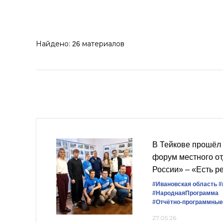
Найдено:
материалов
26
В Тейкове прошёл
форум местного о
России» – «Есть ре
#Ивановская область
#
#НароднаяПрограмма
#Отчётно-программные
27.05.26