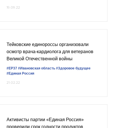
19.09.22
Тейковские единороссы организовали
осмотр врача-кардиолога для ветеранов
Великой Отечественной войны
#ЕР37
#Ивановская область
#Здоровое будущее
#Единая Россия
21.02.22
Активисты партии «Единая Россия»
проверили срок годности продуктов