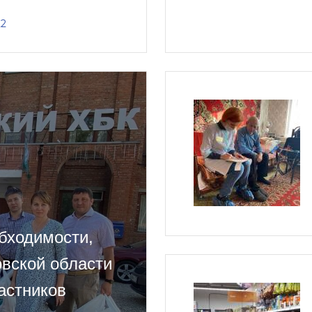
22
бходимости,
вской области
астников