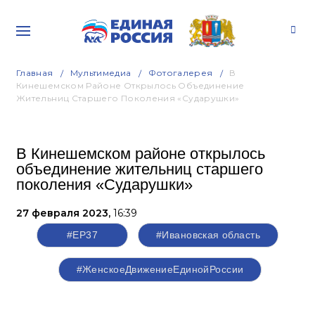
Главная
Мультимедиа
Фотогалерея
В
Кинешемском Районе Открылось Объединение
Жительниц Старшего Поколения «Сударушки»
В Кинешемском районе открылось
объединение жительниц старшего
поколения «Сударушки»
27 февраля 2023,
16:39
#ЕР37
#Ивановская область
#ЖенскоеДвижениеЕдинойРоссии