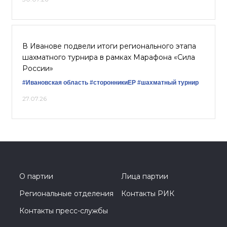
В Иванове подвели итоги регионального этапа
шахматного турнира в рамках Марафона «Сила
России»
#Ивановская область
#сторонникиЕР
#шахматный турнир
27.07.26
О партии
Лица партии
Региональные отделения
Контакты РИК
Контакты пресс-службы