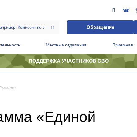
Обращение
тельность
Местные отделения
Приемная
ПОДДЕРЖКА УЧАСТНИКОВ СВО
ственной приемной Председателя Партии
Президиум регионального политического совета
России»
амма «Единой